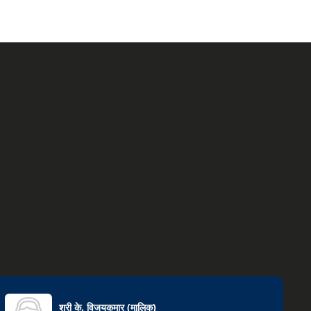
श्री के. विजयकुमार
(
मालिक
)