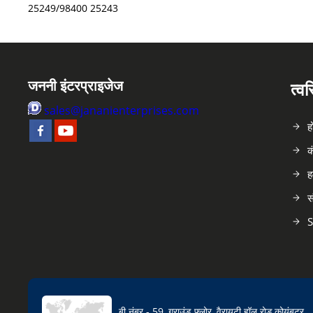
25249/98400 25243
जननी इंटरप्राइजेज
त्व
sales@jananienterprises.com
ह
क
ह
स
S
बी नंबर - 59, ग्राउंड फ्लोर, वैरायटी हॉल रोड,कोयंबटूर